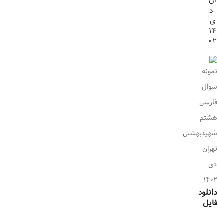
ان
-د
ی
14
02
دانلود
فایل