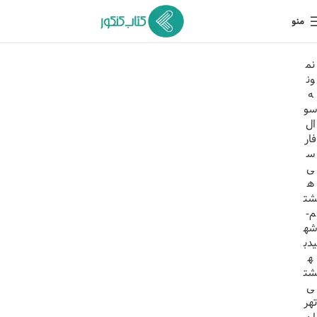
منو
نم
ون
ه
سو
ال
فار
س
ی
ه
شت
م-
شه
یدب
ه
شت
ی
تهر